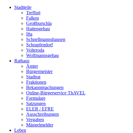
Stadtteile
Treffurt
Falken
Großburschla
Hattengehau
Ifta
Schnellmannshausen
Schrapfendorf
Volteroda
Wolfmannsgehau
Rathaus
Ämter
Bürgermeister
Stadtrat
Fraktionen
Bekanntmachungen
Online-Bürgerservice ThAVEL
Formulare
Satzungen
ELER / EFRE
Ausschreibungen
Vergaben
Mängelmelder
Leben