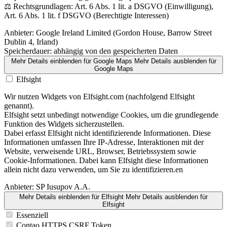
⚖️ Rechtsgrundlagen: Art. 6 Abs. 1 lit. a DSGVO (Einwilligung),
Art. 6 Abs. 1 lit. f DSGVO (Berechtigte Interessen)
Anbieter:
Google Ireland Limited (Gordon House, Barrow Street
Dublin 4, Irland)
Speicherdauer:
abhängig von den gespeicherten Daten
Mehr Details einblenden
für Google Maps
Mehr Details ausblenden
für
Google Maps
Elfsight
Wir nutzen Widgets von Elfsight.com (nachfolgend Elfsight
genannt).
Elfsight setzt unbedingt notwendige Cookies, um die grundlegende
Funktion des Widgets sicherzustellen.
Dabei erfasst Elfsight nicht identifizierende Informationen. Diese
Informationen umfassen Ihre IP-Adresse, Interaktionen mit der
Website, verweisende URL, Browser, Betriebssystem sowie
Cookie-Informationen. Dabei kann Elfsight diese Informationen
allein nicht dazu verwenden, um Sie zu identifizieren.en
Anbieter:
SP Iusupov A.A.
Mehr Details einblenden
für Elfsight
Mehr Details ausblenden
für
Elfsight
Essenziell
Contao HTTPS CSRF Token