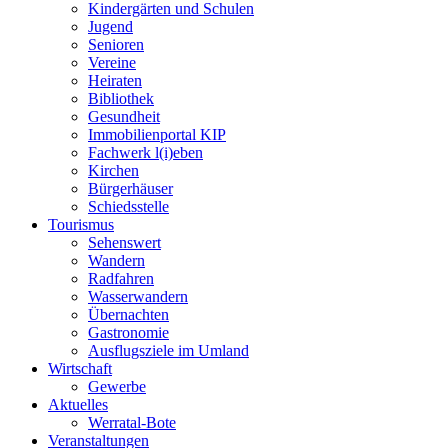
Kindergärten und Schulen
Jugend
Senioren
Vereine
Heiraten
Bibliothek
Gesundheit
Immobilienportal KIP
Fachwerk l(i)eben
Kirchen
Bürgerhäuser
Schiedsstelle
Tourismus
Sehenswert
Wandern
Radfahren
Wasserwandern
Übernachten
Gastronomie
Ausflugsziele im Umland
Wirtschaft
Gewerbe
Aktuelles
Werratal-Bote
Veranstaltungen