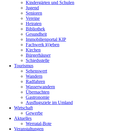
Kindergärten und Schulen
Jugend
Senioren
Vereine
Heiraten
Bibliothek
Gesundheit
Immobilienportal KIP
Fachwerk l(i)eben
Kirchen
Bürgerhäuser
Schiedsstelle
Tourismus
Sehenswert
Wandern
Radfahren
Wasserwandern
Übernachten
Gastronomie
Ausflugsziele im Umland
Wirtschaft
Gewerbe
Aktuelles
Werratal-Bote
Veranstaltungen