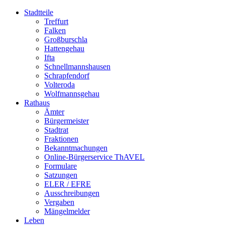
Stadtteile
Treffurt
Falken
Großburschla
Hattengehau
Ifta
Schnellmannshausen
Schrapfendorf
Volteroda
Wolfmannsgehau
Rathaus
Ämter
Bürgermeister
Stadtrat
Fraktionen
Bekanntmachungen
Online-Bürgerservice ThAVEL
Formulare
Satzungen
ELER / EFRE
Ausschreibungen
Vergaben
Mängelmelder
Leben