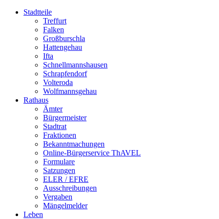
Stadtteile
Treffurt
Falken
Großburschla
Hattengehau
Ifta
Schnellmannshausen
Schrapfendorf
Volteroda
Wolfmannsgehau
Rathaus
Ämter
Bürgermeister
Stadtrat
Fraktionen
Bekanntmachungen
Online-Bürgerservice ThAVEL
Formulare
Satzungen
ELER / EFRE
Ausschreibungen
Vergaben
Mängelmelder
Leben