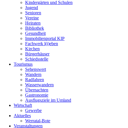
Kindergärten und Schulen
Jugend
Senioren
Vereine
Heiraten
Bibliothek
Gesundheit
Immobilienportal KIP
Fachwerk l(i)eben
Kirchen
Bürgerhäuser
Schiedsstelle
Tourismus
Sehenswert
Wandern
Radfahren
Wasserwandern
Übernachten
Gastronomie
Ausflugsziele im Umland
Wirtschaft
Gewerbe
Aktuelles
Werratal-Bote
Veranstaltungen