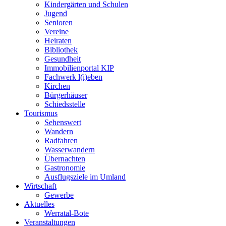
Kindergärten und Schulen
Jugend
Senioren
Vereine
Heiraten
Bibliothek
Gesundheit
Immobilienportal KIP
Fachwerk l(i)eben
Kirchen
Bürgerhäuser
Schiedsstelle
Tourismus
Sehenswert
Wandern
Radfahren
Wasserwandern
Übernachten
Gastronomie
Ausflugsziele im Umland
Wirtschaft
Gewerbe
Aktuelles
Werratal-Bote
Veranstaltungen