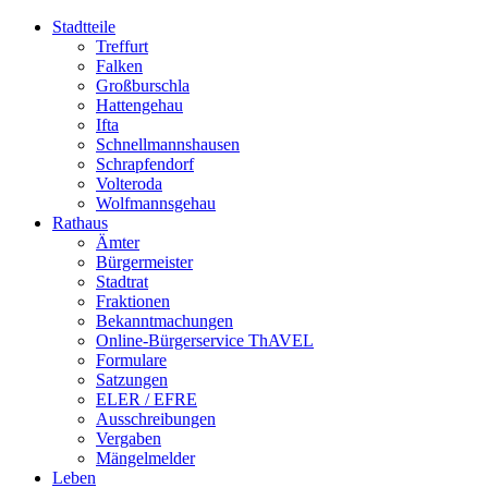
Stadtteile
Treffurt
Falken
Großburschla
Hattengehau
Ifta
Schnellmannshausen
Schrapfendorf
Volteroda
Wolfmannsgehau
Rathaus
Ämter
Bürgermeister
Stadtrat
Fraktionen
Bekanntmachungen
Online-Bürgerservice ThAVEL
Formulare
Satzungen
ELER / EFRE
Ausschreibungen
Vergaben
Mängelmelder
Leben