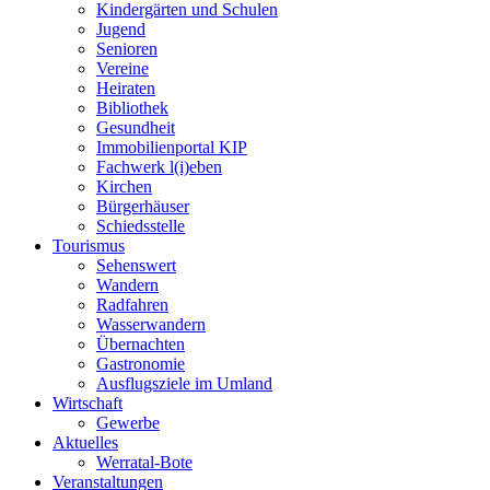
Kindergärten und Schulen
Jugend
Senioren
Vereine
Heiraten
Bibliothek
Gesundheit
Immobilienportal KIP
Fachwerk l(i)eben
Kirchen
Bürgerhäuser
Schiedsstelle
Tourismus
Sehenswert
Wandern
Radfahren
Wasserwandern
Übernachten
Gastronomie
Ausflugsziele im Umland
Wirtschaft
Gewerbe
Aktuelles
Werratal-Bote
Veranstaltungen