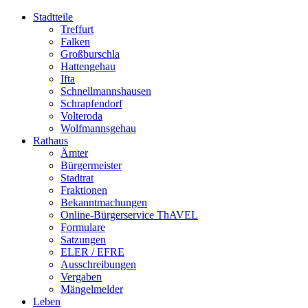
Stadtteile
Treffurt
Falken
Großburschla
Hattengehau
Ifta
Schnellmannshausen
Schrapfendorf
Volteroda
Wolfmannsgehau
Rathaus
Ämter
Bürgermeister
Stadtrat
Fraktionen
Bekanntmachungen
Online-Bürgerservice ThAVEL
Formulare
Satzungen
ELER / EFRE
Ausschreibungen
Vergaben
Mängelmelder
Leben