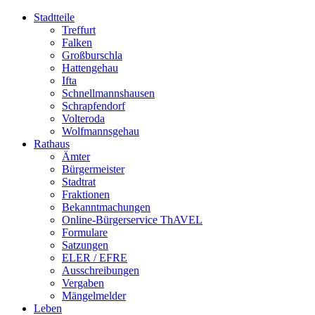
Stadtteile
Treffurt
Falken
Großburschla
Hattengehau
Ifta
Schnellmannshausen
Schrapfendorf
Volteroda
Wolfmannsgehau
Rathaus
Ämter
Bürgermeister
Stadtrat
Fraktionen
Bekanntmachungen
Online-Bürgerservice ThAVEL
Formulare
Satzungen
ELER / EFRE
Ausschreibungen
Vergaben
Mängelmelder
Leben