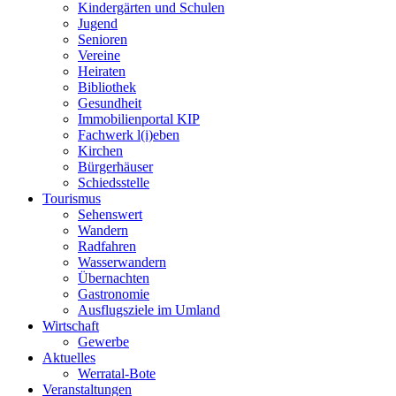
Kindergärten und Schulen
Jugend
Senioren
Vereine
Heiraten
Bibliothek
Gesundheit
Immobilienportal KIP
Fachwerk l(i)eben
Kirchen
Bürgerhäuser
Schiedsstelle
Tourismus
Sehenswert
Wandern
Radfahren
Wasserwandern
Übernachten
Gastronomie
Ausflugsziele im Umland
Wirtschaft
Gewerbe
Aktuelles
Werratal-Bote
Veranstaltungen