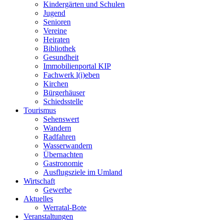
Kindergärten und Schulen
Jugend
Senioren
Vereine
Heiraten
Bibliothek
Gesundheit
Immobilienportal KIP
Fachwerk l(i)eben
Kirchen
Bürgerhäuser
Schiedsstelle
Tourismus
Sehenswert
Wandern
Radfahren
Wasserwandern
Übernachten
Gastronomie
Ausflugsziele im Umland
Wirtschaft
Gewerbe
Aktuelles
Werratal-Bote
Veranstaltungen