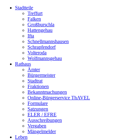
Stadtteile
Treffurt
Falken
Großburschla
Hattengehau
Ifta
Schnellmannshausen
Schrapfendorf
Volteroda
Wolfmannsgehau
Rathaus
Ämter
Bürgermeister
Stadtrat
Fraktionen
Bekanntmachungen
Online-Bürgerservice ThAVEL
Formulare
Satzungen
ELER / EFRE
Ausschreibungen
Vergaben
Mängelmelder
Leben