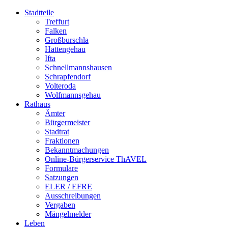
Stadtteile
Treffurt
Falken
Großburschla
Hattengehau
Ifta
Schnellmannshausen
Schrapfendorf
Volteroda
Wolfmannsgehau
Rathaus
Ämter
Bürgermeister
Stadtrat
Fraktionen
Bekanntmachungen
Online-Bürgerservice ThAVEL
Formulare
Satzungen
ELER / EFRE
Ausschreibungen
Vergaben
Mängelmelder
Leben