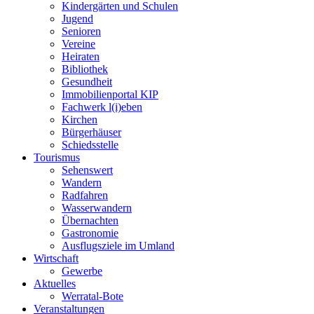
Kindergärten und Schulen
Jugend
Senioren
Vereine
Heiraten
Bibliothek
Gesundheit
Immobilienportal KIP
Fachwerk l(i)eben
Kirchen
Bürgerhäuser
Schiedsstelle
Tourismus
Sehenswert
Wandern
Radfahren
Wasserwandern
Übernachten
Gastronomie
Ausflugsziele im Umland
Wirtschaft
Gewerbe
Aktuelles
Werratal-Bote
Veranstaltungen