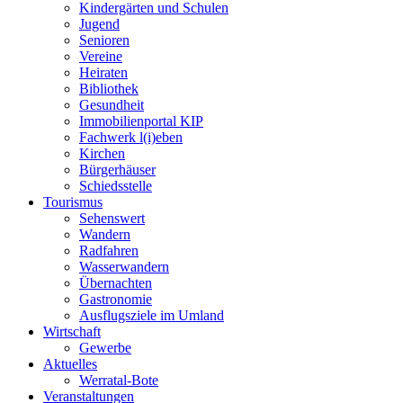
Kindergärten und Schulen
Jugend
Senioren
Vereine
Heiraten
Bibliothek
Gesundheit
Immobilienportal KIP
Fachwerk l(i)eben
Kirchen
Bürgerhäuser
Schiedsstelle
Tourismus
Sehenswert
Wandern
Radfahren
Wasserwandern
Übernachten
Gastronomie
Ausflugsziele im Umland
Wirtschaft
Gewerbe
Aktuelles
Werratal-Bote
Veranstaltungen