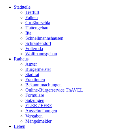
Stadtteile
Treffurt
Falken
Großburschla
Hattengehau
Ifta
Schnellmannshausen
Schrapfendorf
Volteroda
Wolfmannsgehau
Rathaus
Ämter
Bürgermeister
Stadtrat
Fraktionen
Bekanntmachungen
Online-Bürgerservice ThAVEL
Formulare
Satzungen
ELER / EFRE
Ausschreibungen
Vergaben
Mängelmelder
Leben