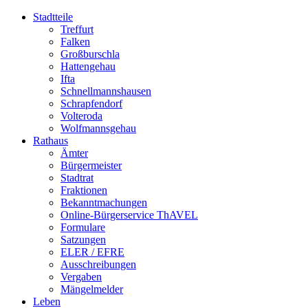
Stadtteile
Treffurt
Falken
Großburschla
Hattengehau
Ifta
Schnellmannshausen
Schrapfendorf
Volteroda
Wolfmannsgehau
Rathaus
Ämter
Bürgermeister
Stadtrat
Fraktionen
Bekanntmachungen
Online-Bürgerservice ThAVEL
Formulare
Satzungen
ELER / EFRE
Ausschreibungen
Vergaben
Mängelmelder
Leben