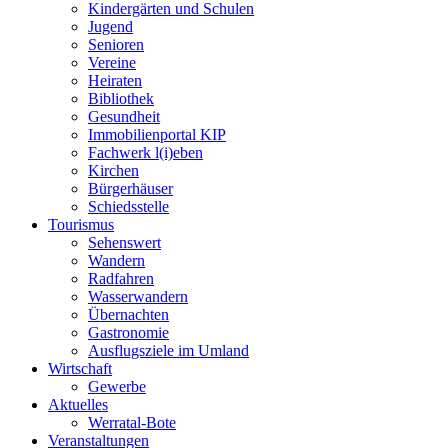
Kindergärten und Schulen
Jugend
Senioren
Vereine
Heiraten
Bibliothek
Gesundheit
Immobilienportal KIP
Fachwerk l(i)eben
Kirchen
Bürgerhäuser
Schiedsstelle
Tourismus
Sehenswert
Wandern
Radfahren
Wasserwandern
Übernachten
Gastronomie
Ausflugsziele im Umland
Wirtschaft
Gewerbe
Aktuelles
Werratal-Bote
Veranstaltungen