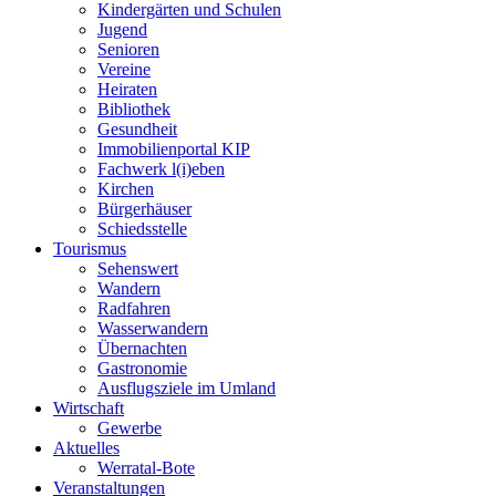
Kindergärten und Schulen
Jugend
Senioren
Vereine
Heiraten
Bibliothek
Gesundheit
Immobilienportal KIP
Fachwerk l(i)eben
Kirchen
Bürgerhäuser
Schiedsstelle
Tourismus
Sehenswert
Wandern
Radfahren
Wasserwandern
Übernachten
Gastronomie
Ausflugsziele im Umland
Wirtschaft
Gewerbe
Aktuelles
Werratal-Bote
Veranstaltungen