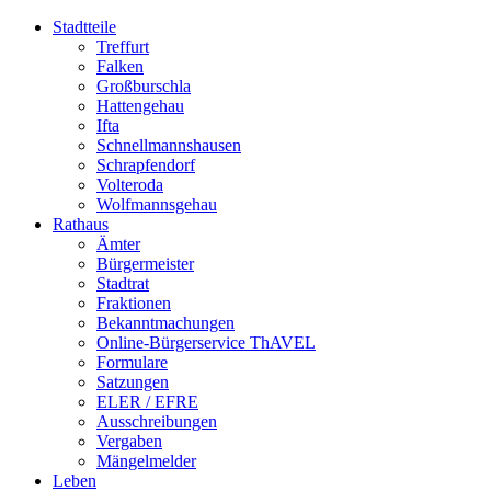
Stadtteile
Treffurt
Falken
Großburschla
Hattengehau
Ifta
Schnellmannshausen
Schrapfendorf
Volteroda
Wolfmannsgehau
Rathaus
Ämter
Bürgermeister
Stadtrat
Fraktionen
Bekanntmachungen
Online-Bürgerservice ThAVEL
Formulare
Satzungen
ELER / EFRE
Ausschreibungen
Vergaben
Mängelmelder
Leben