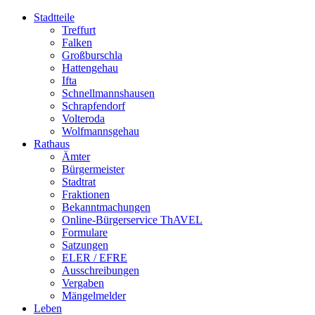
Stadtteile
Treffurt
Falken
Großburschla
Hattengehau
Ifta
Schnellmannshausen
Schrapfendorf
Volteroda
Wolfmannsgehau
Rathaus
Ämter
Bürgermeister
Stadtrat
Fraktionen
Bekanntmachungen
Online-Bürgerservice ThAVEL
Formulare
Satzungen
ELER / EFRE
Ausschreibungen
Vergaben
Mängelmelder
Leben