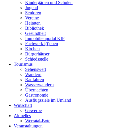
Kindergärten und Schulen
Jugend
Senioren
Vereine
Heiraten
Bibliothek
Gesundheit
Immobilienportal KIP
Fachwerk l(i)eben
Kirchen
Bürgerhäuser
Schiedsstelle
Tourismus
Sehenswert
Wandern
Radfahren
Wasserwandern
Übernachten
Gastronomie
Ausflugsziele im Umland
Wirtschaft
Gewerbe
Aktuelles
Werratal-Bote
Veranstaltungen