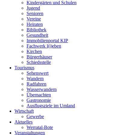
Kindergärten und Schulen
Jugend
Senioren
Vereine
Heiraten
Bibliothek
Gesundheit
Immobilienportal KIP
Fachwerk l(i)eben
Kirchen
Bürgerhäuser
Schiedsstelle
Tourismus
Sehenswert
Wandern
Radfahren
Wasserwandern
Übernachten
Gastronomie
Ausflugsziele im Umland
Wirtschaft
Gewerbe
Aktuelles
Werratal-Bote
Veranstaltungen