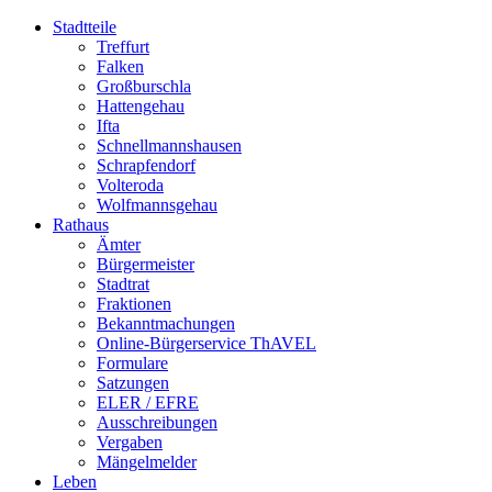
Stadtteile
Treffurt
Falken
Großburschla
Hattengehau
Ifta
Schnellmannshausen
Schrapfendorf
Volteroda
Wolfmannsgehau
Rathaus
Ämter
Bürgermeister
Stadtrat
Fraktionen
Bekanntmachungen
Online-Bürgerservice ThAVEL
Formulare
Satzungen
ELER / EFRE
Ausschreibungen
Vergaben
Mängelmelder
Leben