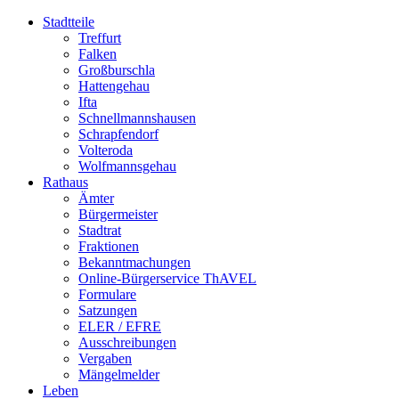
Stadtteile
Treffurt
Falken
Großburschla
Hattengehau
Ifta
Schnellmannshausen
Schrapfendorf
Volteroda
Wolfmannsgehau
Rathaus
Ämter
Bürgermeister
Stadtrat
Fraktionen
Bekanntmachungen
Online-Bürgerservice ThAVEL
Formulare
Satzungen
ELER / EFRE
Ausschreibungen
Vergaben
Mängelmelder
Leben