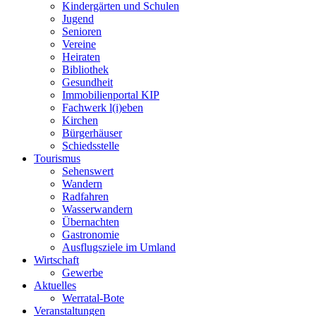
Kindergärten und Schulen
Jugend
Senioren
Vereine
Heiraten
Bibliothek
Gesundheit
Immobilienportal KIP
Fachwerk l(i)eben
Kirchen
Bürgerhäuser
Schiedsstelle
Tourismus
Sehenswert
Wandern
Radfahren
Wasserwandern
Übernachten
Gastronomie
Ausflugsziele im Umland
Wirtschaft
Gewerbe
Aktuelles
Werratal-Bote
Veranstaltungen