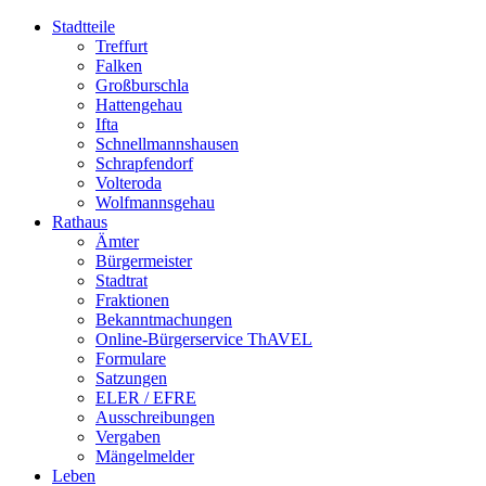
Stadtteile
Treffurt
Falken
Großburschla
Hattengehau
Ifta
Schnellmannshausen
Schrapfendorf
Volteroda
Wolfmannsgehau
Rathaus
Ämter
Bürgermeister
Stadtrat
Fraktionen
Bekanntmachungen
Online-Bürgerservice ThAVEL
Formulare
Satzungen
ELER / EFRE
Ausschreibungen
Vergaben
Mängelmelder
Leben