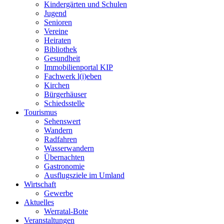
Kindergärten und Schulen
Jugend
Senioren
Vereine
Heiraten
Bibliothek
Gesundheit
Immobilienportal KIP
Fachwerk l(i)eben
Kirchen
Bürgerhäuser
Schiedsstelle
Tourismus
Sehenswert
Wandern
Radfahren
Wasserwandern
Übernachten
Gastronomie
Ausflugsziele im Umland
Wirtschaft
Gewerbe
Aktuelles
Werratal-Bote
Veranstaltungen