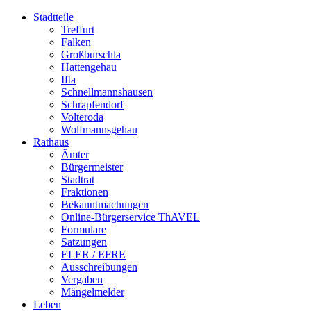
Stadtteile
Treffurt
Falken
Großburschla
Hattengehau
Ifta
Schnellmannshausen
Schrapfendorf
Volteroda
Wolfmannsgehau
Rathaus
Ämter
Bürgermeister
Stadtrat
Fraktionen
Bekanntmachungen
Online-Bürgerservice ThAVEL
Formulare
Satzungen
ELER / EFRE
Ausschreibungen
Vergaben
Mängelmelder
Leben