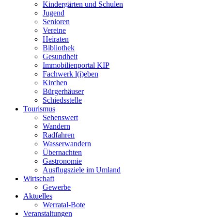
Kindergärten und Schulen
Jugend
Senioren
Vereine
Heiraten
Bibliothek
Gesundheit
Immobilienportal KIP
Fachwerk l(i)eben
Kirchen
Bürgerhäuser
Schiedsstelle
Tourismus
Sehenswert
Wandern
Radfahren
Wasserwandern
Übernachten
Gastronomie
Ausflugsziele im Umland
Wirtschaft
Gewerbe
Aktuelles
Werratal-Bote
Veranstaltungen