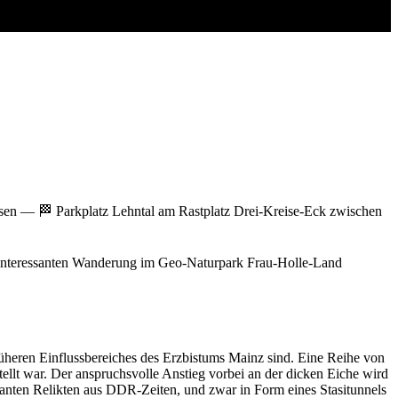
sen — 🏁 Parkplatz Lehntal am Rastplatz Drei-Kreise-Eck zwischen
Leaflet
|
© OpenStreetMap-Mitwirkende
er interessanten Wanderung im Geo-Naturpark Frau-Holle-Land
heren Einflussbereiches des Erzbistums Mainz sind. Eine Reihe von
llt war. Der anspruchsvolle Anstieg vorbei an der dicken Eiche wird
santen Relikten aus DDR-Zeiten, und zwar in Form eines Stasitunnels