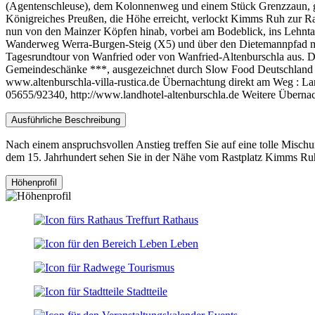
(Agentenschleuse), dem Kolonnenweg und einem Stück Grenzzaun, geg
Königreiches Preußen, die Höhe erreicht, verlockt Kimms Ruh zur Ra
nun von den Mainzer Köpfen hinab, vorbei am Bodeblick, ins Lehnta
Wanderweg Werra-Burgen-Steig (X5) und über den Dietemannpfad mi
Tagesrundtour von Wanfried oder von Wanfried-Altenburschla aus. D
Gemeindeschänke ***, ausgezeichnet durch Slow Food Deutschland e.
www.altenburschla-villa-rustica.de Übernachtung direkt am Weg : L
05655/92340, http://www.landhotel-altenburschla.de Weitere Überna
Ausführliche Beschreibung
Nach einem anspruchsvollen Anstieg treffen Sie auf eine tolle Misch
dem 15. Jahrhundert sehen Sie in der Nähe vom Rastplatz Kimms Ru
Höhenprofil
Rathaus
Leben
Tourismus
Stadtteile