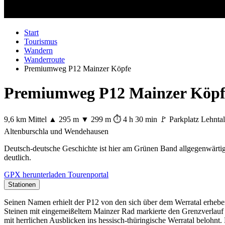
Start
Tourismus
Wandern
Wanderroute
Premiumweg P12 Mainzer Köpfe
Premiumweg P12 Mainzer Köpf
9,6 km
Mittel
▲ 295 m
▼ 299 m
⏱ 4 h 30 min
🚩 Parkplatz Lehnta
Altenburschla und Wendehausen
+
Deutsch-deutsche Geschichte ist hier am Grünen Band allgegenwärtig
deutlich.
−
GPX herunterladen
Tourenportal
Stationen
Seinen Namen erhielt der P12 von den sich über dem Werratal erheb
Steinen mit eingemeißeltem Mainzer Rad markierte den Grenzverlauf d
mit herrlichen Ausblicken ins hessisch-thüringische Werratal belohn