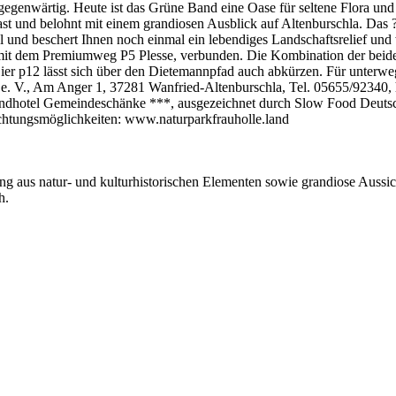
enwärtig. Heute ist das Grüne Band eine Oase für seltene Flora und 
st und belohnt mit einem grandiosen Ausblick auf Altenburschla. Das 
l und beschert Ihnen noch einmal ein lebendiges Landschaftsrelief u
t dem Premiumweg P5 Plesse, verbunden. Die Kombination der beiden
ier p12 lässt sich über den Dietemannpfad auch abkürzen. Für unterw
 V., Am Anger 1, 37281 Wanfried-Altenburschla, Tel. 05655/92340, ht
andhotel Gemeindeschänke ***, ausgezeichnet durch Slow Food Deutsc
chtungsmöglichkeiten: www.naturparkfrauholle.land
ung aus natur- und kulturhistorischen Elementen sowie grandiose Aussic
h.