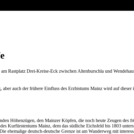
e
l am Rastplatz Drei-Kreise-Eck zwischen Altenburschla und Wendehau
, aber auch der frühere Einfluss des Erzbistums Mainz wird auf dies
enden Höhenzügen, den Mainzer Köpfen, die noch heute Zeugen des frü
es Kurfürstentums Mainz, dem das südliche Eichsfeld bis 1803 unterste
t. Die ehemalige deutsch-deutsche Grenze ist am Wanderweg mit interes