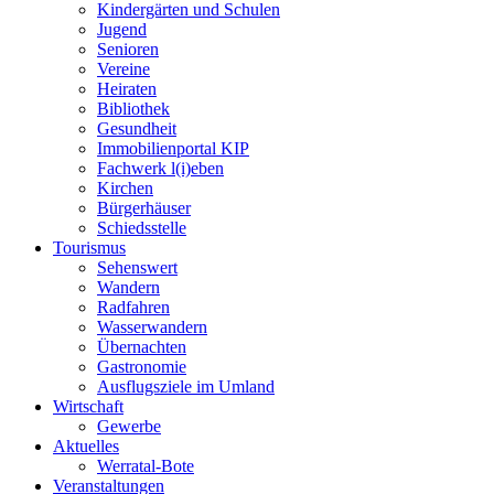
Kindergärten und Schulen
Jugend
Senioren
Vereine
Heiraten
Bibliothek
Gesundheit
Immobilienportal KIP
Fachwerk l(i)eben
Kirchen
Bürgerhäuser
Schiedsstelle
Tourismus
Sehenswert
Wandern
Radfahren
Wasserwandern
Übernachten
Gastronomie
Ausflugsziele im Umland
Wirtschaft
Gewerbe
Aktuelles
Werratal-Bote
Veranstaltungen