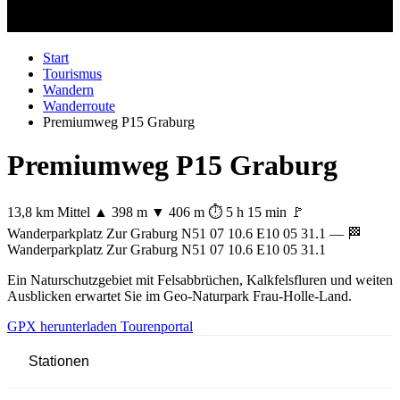
Start
Tourismus
Wandern
Wanderroute
Premiumweg P15 Graburg
Premiumweg P15 Graburg
13,8 km
Mittel
▲ 398 m
▼ 406 m
⏱ 5 h 15 min
🚩
Wanderparkplatz Zur Graburg N51 07 10.6 E10 05 31.1 — 🏁
Wanderparkplatz Zur Graburg N51 07 10.6 E10 05 31.1
Leaflet
|
© OpenStreetMap-Mitwirkende
+
Ein Naturschutzgebiet mit Felsabbrüchen, Kalkfelsfluren und weiten
Ausblicken erwartet Sie im Geo-Naturpark Frau-Holle-Land.
−
GPX herunterladen
Tourenportal
Stationen