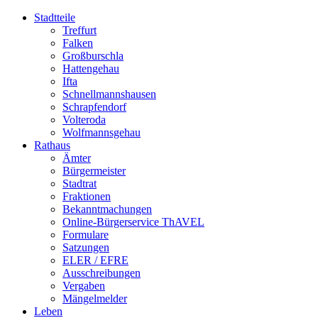
Stadtteile
Treffurt
Falken
Großburschla
Hattengehau
Ifta
Schnellmannshausen
Schrapfendorf
Volteroda
Wolfmannsgehau
Rathaus
Ämter
Bürgermeister
Stadtrat
Fraktionen
Bekanntmachungen
Online-Bürgerservice ThAVEL
Formulare
Satzungen
ELER / EFRE
Ausschreibungen
Vergaben
Mängelmelder
Leben