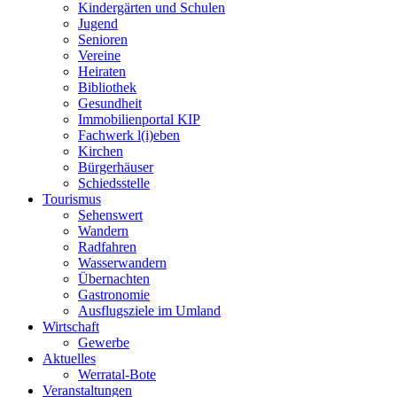
Kindergärten und Schulen
Jugend
Senioren
Vereine
Heiraten
Bibliothek
Gesundheit
Immobilienportal KIP
Fachwerk l(i)eben
Kirchen
Bürgerhäuser
Schiedsstelle
Tourismus
Sehenswert
Wandern
Radfahren
Wasserwandern
Übernachten
Gastronomie
Ausflugsziele im Umland
Wirtschaft
Gewerbe
Aktuelles
Werratal-Bote
Veranstaltungen