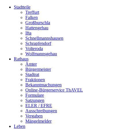
Stadtteile
Treffurt
Falken
Großburschla
Hattengehau
Ifta
Schnellmannshausen
Schrapfendorf
Volteroda
Wolfmannsgehau
Rathaus
Ämter
Bürgermeister
Stadtrat
Fraktionen
Bekanntmachungen
Online-Bürgerservice ThAVEL
Formulare
Satzungen
ELER / EFRE
Ausschreibungen
Vergaben
Mängelmelder
Leben