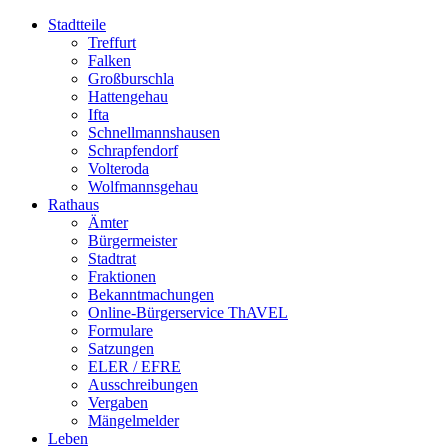
Stadtteile
Treffurt
Falken
Großburschla
Hattengehau
Ifta
Schnellmannshausen
Schrapfendorf
Volteroda
Wolfmannsgehau
Rathaus
Ämter
Bürgermeister
Stadtrat
Fraktionen
Bekanntmachungen
Online-Bürgerservice ThAVEL
Formulare
Satzungen
ELER / EFRE
Ausschreibungen
Vergaben
Mängelmelder
Leben