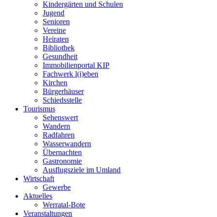
Kindergärten und Schulen
Jugend
Senioren
Vereine
Heiraten
Bibliothek
Gesundheit
Immobilienportal KIP
Fachwerk l(i)eben
Kirchen
Bürgerhäuser
Schiedsstelle
Tourismus
Sehenswert
Wandern
Radfahren
Wasserwandern
Übernachten
Gastronomie
Ausflugsziele im Umland
Wirtschaft
Gewerbe
Aktuelles
Werratal-Bote
Veranstaltungen