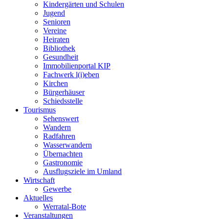
Kindergärten und Schulen
Jugend
Senioren
Vereine
Heiraten
Bibliothek
Gesundheit
Immobilienportal KIP
Fachwerk l(i)eben
Kirchen
Bürgerhäuser
Schiedsstelle
Tourismus
Sehenswert
Wandern
Radfahren
Wasserwandern
Übernachten
Gastronomie
Ausflugsziele im Umland
Wirtschaft
Gewerbe
Aktuelles
Werratal-Bote
Veranstaltungen