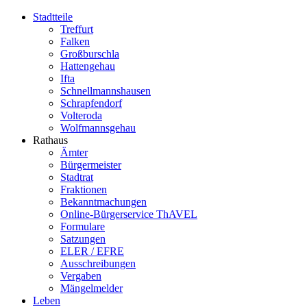
Stadtteile
Treffurt
Falken
Großburschla
Hattengehau
Ifta
Schnellmannshausen
Schrapfendorf
Volteroda
Wolfmannsgehau
Rathaus
Ämter
Bürgermeister
Stadtrat
Fraktionen
Bekanntmachungen
Online-Bürgerservice ThAVEL
Formulare
Satzungen
ELER / EFRE
Ausschreibungen
Vergaben
Mängelmelder
Leben